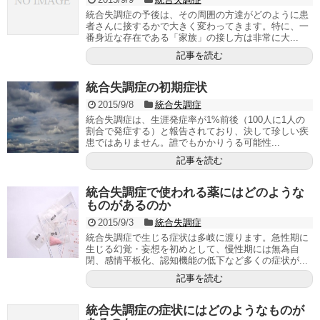
統合失調症の予後は、その周囲の方達がどのように患
者さんに接するかで大きく変わってきます。特に、一
番身近な存在である「家族」の接し方は非常に大...
記事を読む
統合失調症の初期症状
2015/9/8
統合失調症
統合失調症は、生涯発症率が1%前後（100人に1人の
割合で発症する）と報告されており、決して珍しい疾
患ではありません。誰でもかかりうる可能性...
記事を読む
統合失調症で使われる薬にはどのような
ものがあるのか
2015/9/3
統合失調症
統合失調症で生じる症状は多岐に渡ります。急性期に
生じる幻覚・妄想を初めとして、慢性期には無為自
閉、感情平板化、認知機能の低下など多くの症状が...
記事を読む
統合失調症の症状にはどのようなものが