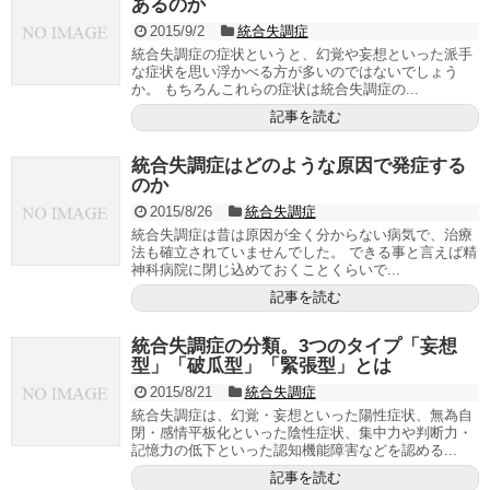
あるのか
2015/9/2
統合失調症
統合失調症の症状というと、幻覚や妄想といった派手
な症状を思い浮かべる方が多いのではないでしょう
か。 もちろんこれらの症状は統合失調症の...
記事を読む
統合失調症はどのような原因で発症する
のか
2015/8/26
統合失調症
統合失調症は昔は原因が全く分からない病気で、治療
法も確立されていませんでした。 できる事と言えば精
神科病院に閉じ込めておくことくらいで...
記事を読む
統合失調症の分類。3つのタイプ「妄想
型」「破瓜型」「緊張型」とは
2015/8/21
統合失調症
統合失調症は、幻覚・妄想といった陽性症状、無為自
閉・感情平板化といった陰性症状、集中力や判断力・
記憶力の低下といった認知機能障害などを認める...
記事を読む