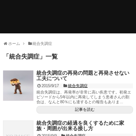
ホーム
統合失調症
「
統合失調症
」
一覧
統合失調症の再発の問題と再発させない
工夫について
2015/9/17
統合失調症
統合失調症は、再発率が非常に高い疾患です。初発エ
ピソードから5年以内に再発してしまう患者さんの割
合は、なんと80％にも達するとの報告もありま...
記事を読む
統合失調症の経過を良くするために家
族・周囲が出来る接し方
2015/9/9
統合失調症