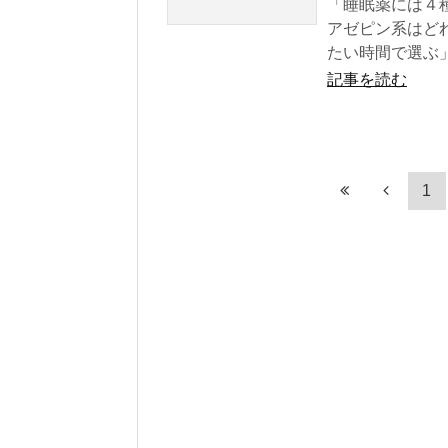
「睡眠薬には４
アゼピン系はど
たい時間で選ぶ
記事を読む
1