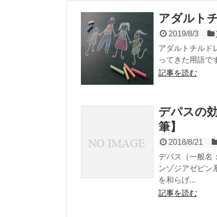
アダルトチ
2019/8/3
アダルトチルドレン
ってきた用語です
記事を読む
デパスの
筆】
2018/8/21
デパス（一般名
ンゾジアゼピン
を和らげ...
記事を読む