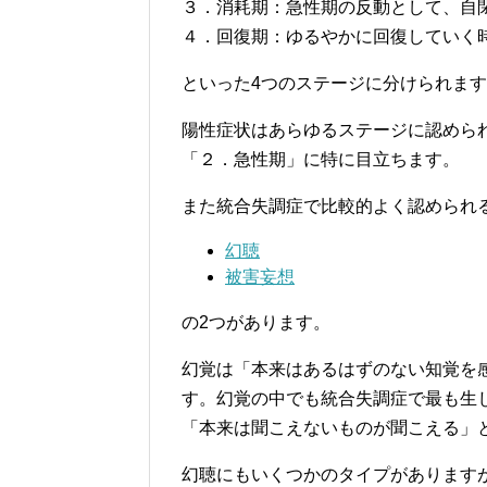
３．消耗期：急性期の反動として、自
４．回復期：ゆるやかに回復していく
といった4つのステージに分けられま
陽性症状はあらゆるステージに認めら
「２．急性期」に特に目立ちます。
また統合失調症で比較的よく認められ
幻聴
被害妄想
の2つがあります。
幻覚は「本来はあるはずのない知覚を
す。幻覚の中でも統合失調症で最も生
「本来は聞こえないものが聞こえる」
幻聴にもいくつかのタイプがあります