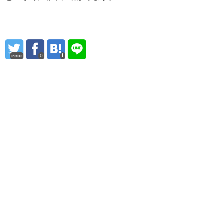
error
0