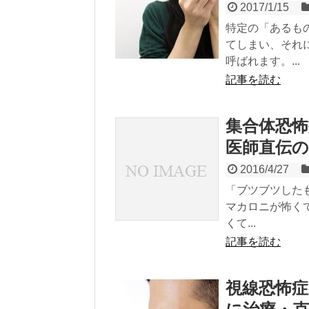
2017/1/15
特定の「あるも
てしまい、それ
呼ばれます。...
記事を読む
集合体恐
医師直伝の
2016/4/27
「ブツブツした
マカロニが怖く
くて...
記事を読む
視線恐怖