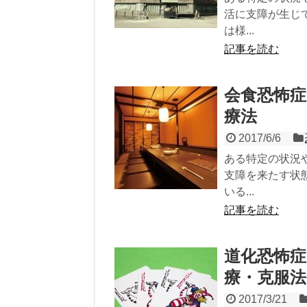
活に支障が生じ
は様...
記事を読む
会食恐怖
療法
2017/6/6
ある特定の状況
支障を来たす状
いる...
記事を読む
道化恐怖
療・克服法
2017/3/21