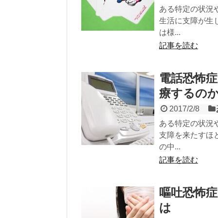
ある特定の状況
生活に支障が生
は様...
記事を読む
電話恐怖
療するの
2017/2/8
ある特定の状況
支障を来たすほ
の中...
記事を読む
嘔吐恐怖
は