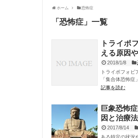
ホーム
恐怖症
「
恐怖症
」
一覧
トライポ
える原因
2018/1/8
トライポフォビア
「集合体恐怖症」
記事を読む
巨象恐怖
因と治療法
2017/8/14
ある特定の状況