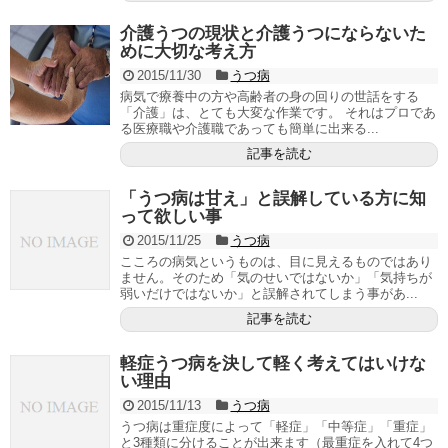
介護うつの現状と介護うつにならないた
めに大切な考え方
2015/11/30
うつ病
病気で療養中の方や高齢者の身の回りの世話をする
「介護」は、とても大変な作業です。 それはプロであ
る医療職や介護職であっても簡単に出来る...
記事を読む
「うつ病は甘え」と誤解している方に知
って欲しい事
2015/11/25
うつ病
こころの病気というものは、目に見えるものではあり
ません。そのため「気のせいではないか」「気持ちが
弱いだけではないか」と誤解されてしまう事があ...
記事を読む
軽症うつ病を決して軽く考えてはいけな
い理由
2015/11/13
うつ病
うつ病は重症度によって「軽症」「中等症」「重症」
と3種類に分けることが出来ます（最重症を入れて4つ