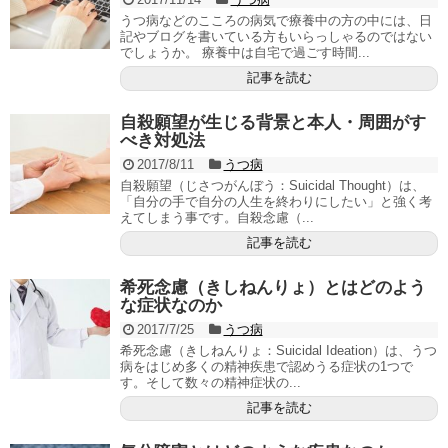
うつ病などのこころの病気で療養中の方の中には、日
記やブログを書いている方もいらっしゃるのではない
でしょうか。 療養中は自宅で過ごす時間...
記事を読む
自殺願望が生じる背景と本人・周囲がす
べき対処法
2017/8/11
うつ病
自殺願望（じさつがんぼう：Suicidal Thought）は、
「自分の手で自分の人生を終わりにしたい」と強く考
えてしまう事です。自殺念慮（...
記事を読む
希死念慮（きしねんりょ）とはどのよう
な症状なのか
2017/7/25
うつ病
希死念慮（きしねんりょ：Suicidal Ideation）は、うつ
病をはじめ多くの精神疾患で認めうる症状の1つで
す。そして数々の精神症状の...
記事を読む