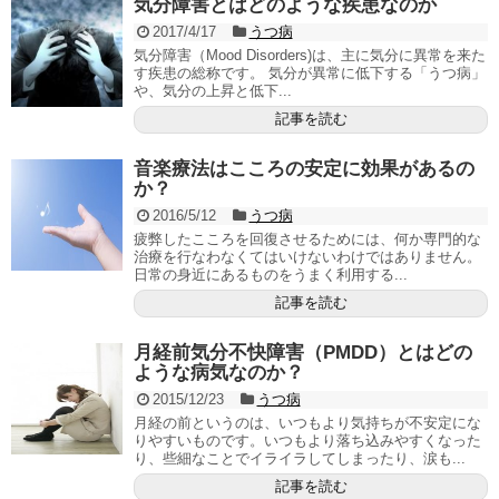
気分障害とはどのような疾患なのか
2017/4/17
うつ病
気分障害（Mood Disorders)は、主に気分に異常を来た
す疾患の総称です。 気分が異常に低下する「うつ病」
や、気分の上昇と低下...
記事を読む
音楽療法はこころの安定に効果があるの
か？
2016/5/12
うつ病
疲弊したこころを回復させるためには、何か専門的な
治療を行なわなくてはいけないわけではありません。
日常の身近にあるものをうまく利用する...
記事を読む
月経前気分不快障害（PMDD）とはどの
ような病気なのか？
2015/12/23
うつ病
月経の前というのは、いつもより気持ちが不安定にな
りやすいものです。いつもより落ち込みやすくなった
り、些細なことでイライラしてしまったり、涙も...
記事を読む