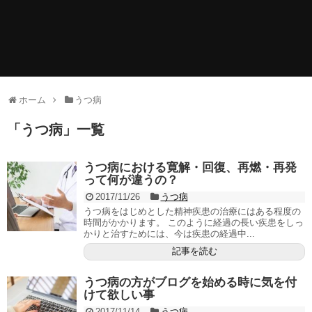
ホーム
うつ病
「
うつ病
」
一覧
うつ病における寛解・回復、再燃・再発
って何が違うの？
2017/11/26
うつ病
うつ病をはじめとした精神疾患の治療にはある程度の
時間がかかります。 このように経過の長い疾患をしっ
かりと治すためには、今は疾患の経過中...
記事を読む
うつ病の方がブログを始める時に気を付
けて欲しい事
2017/11/14
うつ病