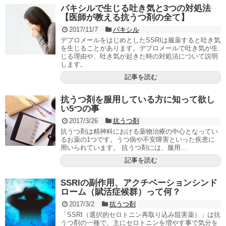
パキシルで生じる吐き気と3つの対処法
【医師が教える抗うつ剤の全て】
2017/11/7
パキシル
デプロメールをはじめとしたSSRIは服薬すると吐き気
を生じることがあります。デプロメールで吐き気が生
じる理由や、吐き気が起きた時の対処法について説明
します。
記事を読む
抗うつ剤を服用している方に知って欲し
い5つの事
2017/3/26
抗うつ剤
抗うつ剤は精神科における薬物治療の中心となってい
るお薬の1つです。うつ病や不安障害といった疾患に
用いられています。 抗うつ剤には、服用...
記事を読む
SSRIの副作用、アクチベーションシンド
ローム（賦活症候群）って何？
2017/3/2
抗うつ剤
「SSRI（選択的セロトニン再取り込み阻害薬）」は抗
うつ剤の一種で、主にセロトニンを増やす事で気分を