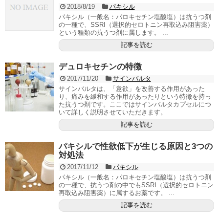
2018/8/19
パキシル
パキシル（一般名：パロキセチン塩酸塩）は抗うつ剤
の一種で、SSRI（選択的セロトニン再取込み阻害薬）
という種類の抗うつ剤に属します。 ...
記事を読む
デュロキセチンの特徴
2017/11/20
サインバルタ
サインバルタは、「意欲」を改善する作用があった
り、痛みを緩和する作用があったりという特徴を持っ
た抗うつ剤です。ここではサインバルタカプセルにつ
いて詳しく説明させていただきます。
記事を読む
パキシルで性欲低下が生じる原因と3つの
対処法
2017/11/12
パキシル
パキシル（一般名：パロキセチン塩酸塩）は抗うつ剤
の一種で、抗うつ剤の中でもSSRI（選択的セロトニン
再取込み阻害薬）に属するお薬です。 ...
記事を読む