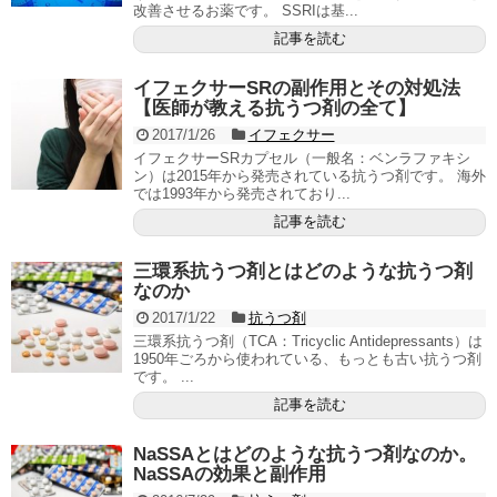
改善させるお薬です。 SSRIは基...
記事を読む
イフェクサーSRの副作用とその対処法
【医師が教える抗うつ剤の全て】
2017/1/26
イフェクサー
イフェクサーSRカプセル（一般名：ベンラファキシ
ン）は2015年から発売されている抗うつ剤です。 海外
では1993年から発売されており...
記事を読む
三環系抗うつ剤とはどのような抗うつ剤
なのか
2017/1/22
抗うつ剤
三環系抗うつ剤（TCA：Tricyclic Antidepressants）は
1950年ごろから使われている、もっとも古い抗うつ剤
です。 ...
記事を読む
NaSSAとはどのような抗うつ剤なのか。
NaSSAの効果と副作用