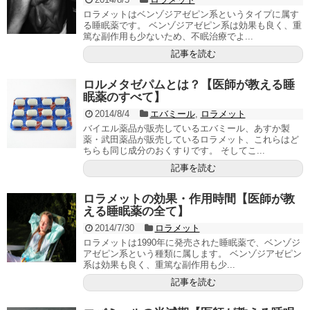
ロラメットはベンゾジアゼピン系というタイプに属す
る睡眠薬です。 ベンゾジアゼピン系は効果も良く、重
篤な副作用も少ないため、不眠治療でよ...
記事を読む
ロルメタゼパムとは？【医師が教える睡
眠薬のすべて】
2014/8/4
エバミール
,
ロラメット
バイエル薬品が販売しているエバミール、あすか製
薬・武田薬品が販売しているロラメット、これらはど
ちらも同じ成分のおくすりです。 そしてこ...
記事を読む
ロラメットの効果・作用時間【医師が教
える睡眠薬の全て】
2014/7/30
ロラメット
ロラメットは1990年に発売された睡眠薬で、ベンゾジ
アゼピン系という種類に属します。 ベンゾジアゼピン
系は効果も良く、重篤な副作用も少...
記事を読む