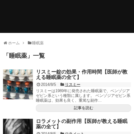
ホーム
睡眠薬
「
睡眠薬
」
一覧
リスミー錠の効果・作用時間【医師が教
える睡眠薬の全て】
2014/8/5
リスミー
リスミーは1989年に発売された睡眠薬で、ベンゾジア
ゼピン系という種類に属します。 ベンゾジアゼピン系
睡眠薬は、効果も良く、重篤な副作...
記事を読む
ロラメットの副作用【医師が教える睡眠
薬の全て】
2014/8/5
ロラメット