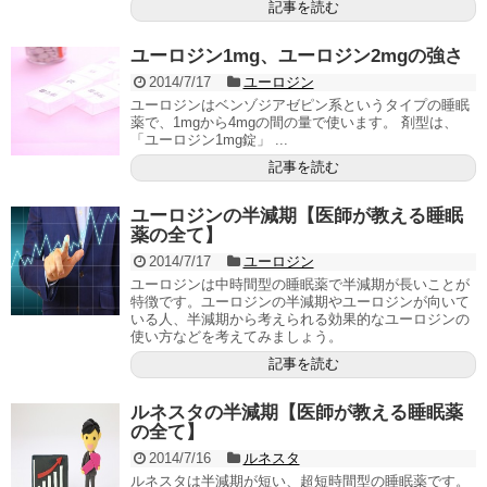
記事を読む
ユーロジン1mg、ユーロジン2mgの強さ
2014/7/17
ユーロジン
ユーロジンはベンゾジアゼピン系というタイプの睡眠
薬で、1mgから4mgの間の量で使います。 剤型は、
「ユーロジン1mg錠」 ...
記事を読む
ユーロジンの半減期【医師が教える睡眠
薬の全て】
2014/7/17
ユーロジン
ユーロジンは中時間型の睡眠薬で半減期が長いことが
特徴です。ユーロジンの半減期やユーロジンが向いて
いる人、半減期から考えられる効果的なユーロジンの
使い方などを考えてみましょう。
記事を読む
ルネスタの半減期【医師が教える睡眠薬
の全て】
2014/7/16
ルネスタ
ルネスタは半減期が短い、超短時間型の睡眠薬です。