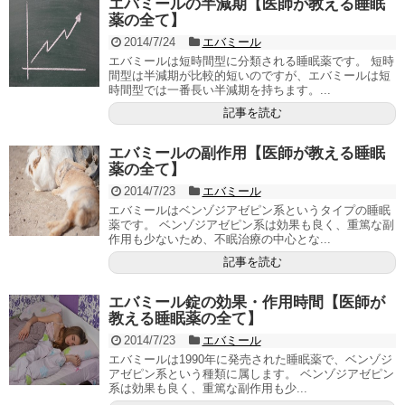
エバミールの半減期【医師が教える睡眠
薬の全て】
2014/7/24
エバミール
エバミールは短時間型に分類される睡眠薬です。 短時
間型は半減期が比較的短いのですが、エバミールは短
時間型では一番長い半減期を持ちます。...
記事を読む
エバミールの副作用【医師が教える睡眠
薬の全て】
2014/7/23
エバミール
エバミールはベンゾジアゼピン系というタイプの睡眠
薬です。 ベンゾジアゼピン系は効果も良く、重篤な副
作用も少ないため、不眠治療の中心とな...
記事を読む
エバミール錠の効果・作用時間【医師が
教える睡眠薬の全て】
2014/7/23
エバミール
エバミールは1990年に発売された睡眠薬で、ベンゾジ
アゼピン系という種類に属します。 ベンゾジアゼピン
系は効果も良く、重篤な副作用も少...