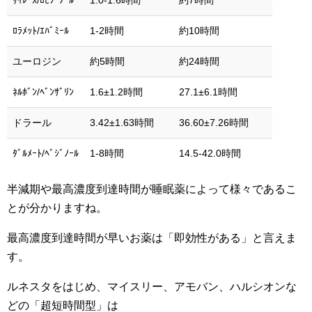
ｻｲﾚｰｽ/ﾛﾋﾌﾟﾉｰﾙ
1.0-1.6時間
約7時間
ﾛﾗﾒｯﾄ/ｴﾊﾞﾐｰﾙ
1-2時間
約10時間
ユーロジン
約5時間
約24時間
ﾈﾙﾎﾞﾝ/ﾍﾞﾝｻﾞﾘﾝ
1.6±1.2時間
27.1±6.1時間
ドラール
3.42±1.63時間
36.60±7.26時間
ﾀﾞﾙﾒｰﾄ/ﾍﾞｼﾞﾉｰﾙ
1-8時間
14.5-42.0時間
半減期や最高濃度到達時間が睡眠薬によって様々であるこ
とが分かりますね。
最高濃度到達時間が早いお薬は「即効性がある」と言えま
す。
ルネスタをはじめ、マイスリー、アモバン、ハルシオンな
どの「超短時間型」は