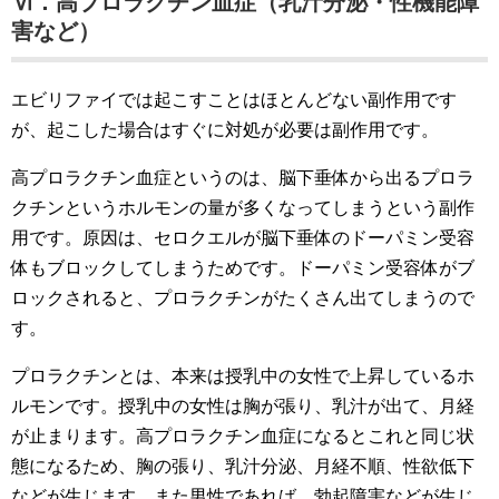
Ⅵ．高プロラクチン血症（乳汁分泌・性機能障
害など）
エビリファイでは起こすことはほとんどない副作用です
が、起こした場合はすぐに対処が必要は副作用です。
高プロラクチン血症というのは、脳下垂体から出るプロラ
クチンというホルモンの量が多くなってしまうという副作
用です。原因は、セロクエルが脳下垂体のドーパミン受容
体もブロックしてしまうためです。ドーパミン受容体がブ
ロックされると、プロラクチンがたくさん出てしまうので
す。
プロラクチンとは、本来は授乳中の女性で上昇しているホ
ルモンです。授乳中の女性は胸が張り、乳汁が出て、月経
が止まります。高プロラクチン血症になるとこれと同じ状
態になるため、胸の張り、乳汁分泌、月経不順、性欲低下
などが生じます。また男性であれば、勃起障害などが生じ