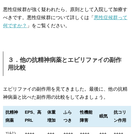
悪性症候群が強く疑われたら、原則として入院して加療す
べきです。悪性症候群について詳しくは「
悪性症候群って
何ですか？
」をご覧ください。
３．他の抗精神病薬とエビリファイの副作
用比較
エビリファイの副作用を見てきました。最後に、他の抗精
神病薬と比べた副作用の比較をしてみましょう。
抗精神
EPS、高
体重
ふら
性機能
抗コリ
眠気
病薬
PRL
増加
つき
障害
ン作用
ｺﾝﾄﾐﾝ
++++
+++
++++
++++
+++
++++