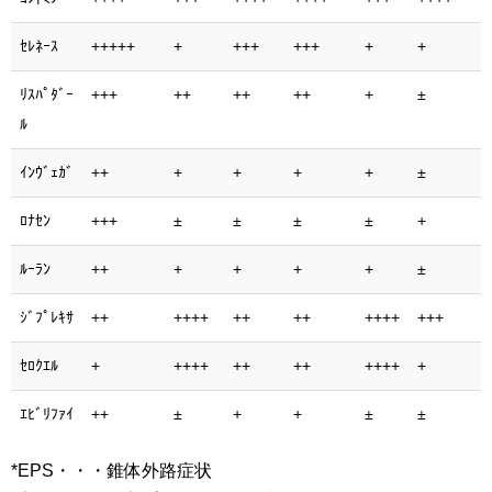
ｾﾚﾈｰｽ
+++++
+
+++
+++
+
+
ﾘｽﾊﾟﾀﾞｰ
+++
++
++
++
+
±
ﾙ
ｲﾝｳﾞｪｶﾞ
++
+
+
+
+
±
ﾛﾅｾﾝ
+++
±
±
±
±
+
ﾙｰﾗﾝ
++
+
+
+
+
±
ｼﾞﾌﾟﾚｷｻ
++
++++
++
++
++++
+++
ｾﾛｸｴﾙ
+
++++
++
++
++++
+
ｴﾋﾞﾘﾌｧｲ
++
±
+
+
±
±
*EPS・・・錐体外路症状