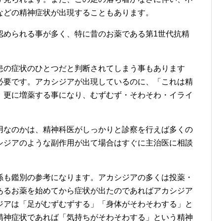
などの精神症状が出現することもあります。
認められる事が多く、特に昔のお薬である第1世代抗精
患の症状のひとつだと判断されてしまう事もあります
必要です。アカシジアが出現しているのに、「これは精
、更に増薬する事になり、むずむず・そわそわ・イライ
用なのかは、精神科医がしっかりと診察を行えば多くの
シジアのような副作用が出て場合はすぐに主治医に相談
係も鑑別の参考になります。アカシジアの多くは投薬・
あるお薬を始めてから症状が出たのであればアカシジア
ジアは「足がむずむずする」「身体がそわそわする」と
精神症状であれば「気持ちがそわそわする」という精神