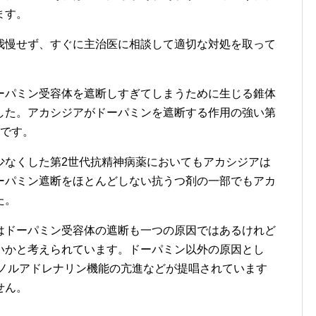
ます。
我慢せず、すぐに主治医に相談して適切な対処を取って
ーパミン受容体を遮断しすぎてしまうために生じる錐体
した。アカシジアがドーパミンを遮断する作用の強い第
らです。
少なくした第2世代抗精神病薬においてもアカシジアは
ーパミン遮断をほとんどしない抗うつ剤の一部でもアカ
た。
はドーパミン受容体の遮断も一つの原因ではあるけれど
いかと考えられています。ドーパミン以外の原因とし
下やノルアドレナリン機能の亢進などが提唱されています
せん。