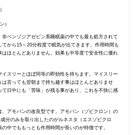
）
ン）
、非ベンゾジアゼピン系睡眠薬の中でも最も処方されて
てから15～20分程度で眠気が出てきます。作用時間も
事はほとんどありません。効果も中等度で安全性に優れ
マイスリーとほぼ同等の即効性を持ちます。マイスリー
うは言っても翌朝まで持ち越す事はほとんどありませ
って日中にも「苦味」が残る事があり、これを不快に感
は、アモバンの改良型です。アモバン（ゾピクロン）の
い成分のみを取り出したのがルネスタ（エスゾピクロ
薬の中でももっとも作用時間が長いのが特徴です。