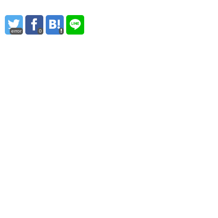
error
0