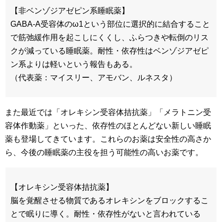
【非ベンゾジアゼピン系睡眠薬】
GABA-A受容体のω1という部位に選択的に結合すること
で筋弛緩作用を起こしにくくし、ふらつきや転倒のリス
クが減っている睡眠薬。耐性・依存性はベンゾジアゼピ
ン系よりは軽いという報告もある。
（代表薬：マイスリー、アモバン、ルネスタ）
また最近では「オレキシン受容体拮抗薬」「メラトニン受
容体作動薬」といった、依存性のほとんどない新しい睡眠
薬も登場してきています。これらのお薬は安全性の高さか
ら、今後の睡眠薬の主役を担う可能性の高いお薬です。
【オレキシン受容体拮抗薬】
脳を覚醒させる物質であるオレキシンをブロックするこ
とで眠りに導く。耐性・依存性がないと言われている