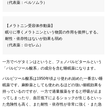
（代表薬：ベルソムラ）
【メラトニン受容体作動薬】
眠りに導くメラトニンという物質の作用を後押しする。
耐性・依存性はないが効果も弱め
（代表薬：ロゼレム）
一方でベゲタミンはというと、フェノバルビタールという
「バルビツール酸系」の成分を含む睡眠薬になります。
バルビツール酸系は1950年頃より使われ始めた一番古い睡
眠薬です。麻酔薬としても使われるほどの強い催眠効果を
持っているのですが、一方で過量服薬をすると呼吸が止ま
ってしまったり、血圧低下によるショックが生じるといっ
た危険性も高く、また耐性・依存性が非常に強く・また急