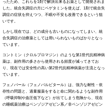
ったため、これらを1剤で解決出来るお薬として開発されま
した。統合失調症の方にベゲタミンを使えば、1剤で統合失
調症の症状を抑えつつ、不眠や不安も改善できるという狙
いです。
しかし現在では、どの成分も古いものになってしまい、統
合失調症の治療薬としては用いられないものばかりとなっ
ています。
コントミン（クロルプロマジン）のような第1世代抗精神病
薬は、副作用の多さから使用される頻度が減ってきてお
り、現在では安全性の高い第2世代抗精神病薬が主流となっ
ています。
フェノバール（フェノバルビタール）は、強力な耐性・依
存性の問題と、過量服薬をすると命に関わるような副作用
（呼吸抑制や血圧低下など）が出てしまう危険から、現在
の睡眠薬治療はベンゾジアゼピン系／非ベンゾジアゼピン