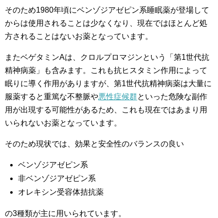
そのため1980年頃にベンゾジアゼピン系睡眠薬が登場して
からは使用されることは少なくなり、現在ではほとんど処
方されることはないお薬となっています。
またベゲタミンAは、クロルプロマジンという「第1世代抗
精神病薬」も含みます。これも抗ヒスタミン作用によって
眠りに導く作用がありますが、第1世代抗精神病薬は大量に
服薬すると重篤な不整脈や
悪性症候群
といった危険な副作
用が出現する可能性があるため、これも現在ではあまり用
いられないお薬となっています。
そのため現状では、効果と安全性のバランスの良い
ベンゾジアゼピン系
非ベンゾジアゼピン系
オレキシン受容体拮抗薬
の3種類が主に用いられています。