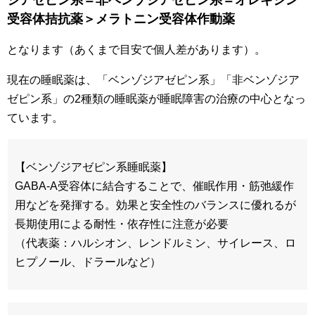
ジアゼピン系＝非ベンゾジアゼピン系＝オレキシン
受容体拮抗薬＞メラトニン受容体作動薬
となります（あくまで目安で個人差があります）。
現在の睡眠薬は、「ベンゾジアゼピン系」「非ベンゾジア
ゼピン系」の2種類の睡眠薬が睡眠障害の治療の中心となっ
ています。
【ベンゾジアゼピン系睡眠薬】
GABA-A受容体に結合することで、催眠作用・筋弛緩作
用などを発揮する。効果と安全性のバランスに優れるが
長期使用による耐性・依存性に注意が必要
（代表薬：ハルシオン、レンドルミン、サイレース、ロ
ヒプノール、ドラールなど）