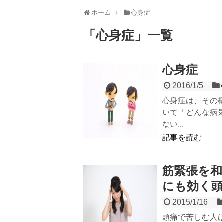
ホーム
心身症
「
心身症
」
一覧
心身症
2016/1/5
心身症は、その
いて「どんな病
ない...
記事を読む
筋緊張を
にも効く
2015/1/16
頭痛で苦しむ人