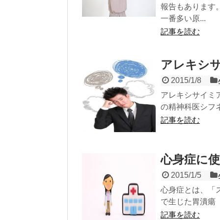
報告もあります
一番多い原...
記事を読む
アレキシ
2015/1/8
アレキシサイミ
の精神科医シフネオス
記事を読む
心身症に使
2015/1/5
心身症とは、「
で生じた胃潰瘍 
記事を読む