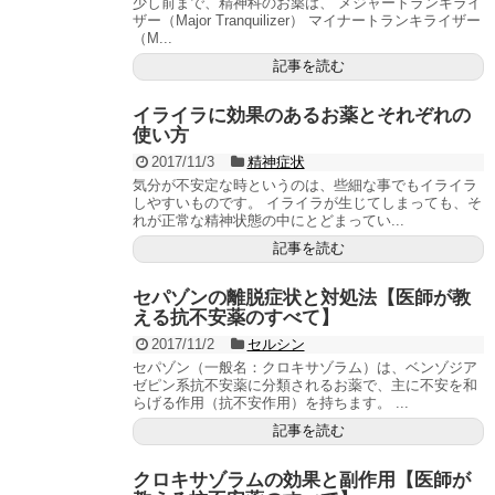
少し前まで、精神科のお薬は、 メジャートランキライ
ザー（Major Tranquilizer） マイナートランキライザー
（M...
記事を読む
イライラに効果のあるお薬とそれぞれの
使い方
2017/11/3
精神症状
気分が不安定な時というのは、些細な事でもイライラ
しやすいものです。 イライラが生じてしまっても、そ
れが正常な精神状態の中にとどまってい...
記事を読む
セパゾンの離脱症状と対処法【医師が教
える抗不安薬のすべて】
2017/11/2
セルシン
セパゾン（一般名：クロキサゾラム）は、ベンゾジア
ゼピン系抗不安薬に分類されるお薬で、主に不安を和
らげる作用（抗不安作用）を持ちます。 ...
記事を読む
クロキサゾラムの効果と副作用【医師が