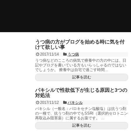
うつ病の方がブログを始める時に気を付
けて欲しい事
2017/11/14
うつ病
うつ病などのこころの病気で療養中の方の中には、日
記やブログを書いている方もいらっしゃるのではない
でしょうか。 療養中は自宅で過ごす時間...
記事を読む
パキシルで性欲低下が生じる原因と3つの
対処法
2017/11/12
パキシル
パキシル（一般名：パロキセチン塩酸塩）は抗うつ剤
の一種で、抗うつ剤の中でもSSRI（選択的セロトニン
再取込み阻害薬）に属するお薬です。 ...
記事を読む