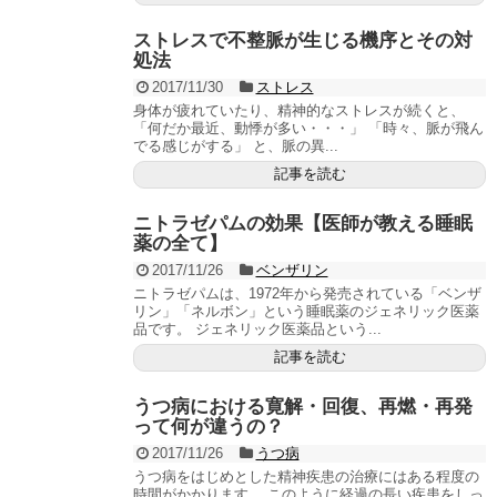
ストレスで不整脈が生じる機序とその対
処法
2017/11/30
ストレス
身体が疲れていたり、精神的なストレスが続くと、
「何だか最近、動悸が多い・・・」 「時々、脈が飛ん
でる感じがする」 と、脈の異...
記事を読む
ニトラゼパムの効果【医師が教える睡眠
薬の全て】
2017/11/26
ベンザリン
ニトラゼパムは、1972年から発売されている「ベンザ
リン」「ネルボン」という睡眠薬のジェネリック医薬
品です。 ジェネリック医薬品という...
記事を読む
うつ病における寛解・回復、再燃・再発
って何が違うの？
2017/11/26
うつ病
うつ病をはじめとした精神疾患の治療にはある程度の
時間がかかります。 このように経過の長い疾患をしっ