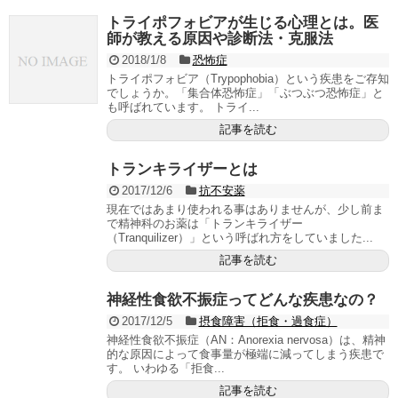
トライポフォビアが生じる心理とは。医
師が教える原因や診断法・克服法
2018/1/8
恐怖症
トライポフォビア（Trypophobia）という疾患をご存知
でしょうか。「集合体恐怖症」「ぶつぶつ恐怖症」と
も呼ばれています。 トライ...
記事を読む
トランキライザーとは
2017/12/6
抗不安薬
現在ではあまり使われる事はありませんが、少し前ま
で精神科のお薬は「トランキライザー
（Tranquilizer）」という呼ばれ方をしていました...
記事を読む
神経性食欲不振症ってどんな疾患なの？
2017/12/5
摂食障害（拒食・過食症）
神経性食欲不振症（AN：Anorexia nervosa）は、精神
的な原因によって食事量が極端に減ってしまう疾患で
す。 いわゆる「拒食...
記事を読む