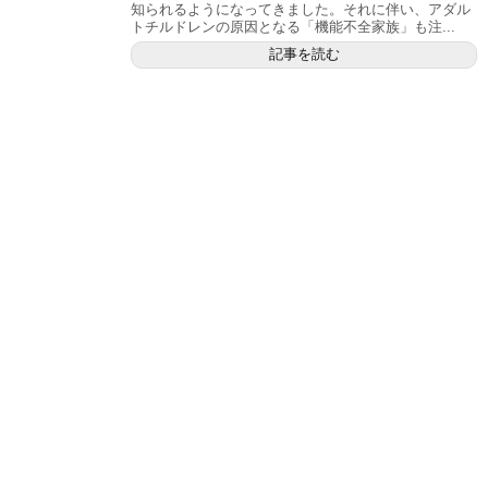
知られるようになってきました。それに伴い、アダル
トチルドレンの原因となる「機能不全家族」も注...
記事を読む