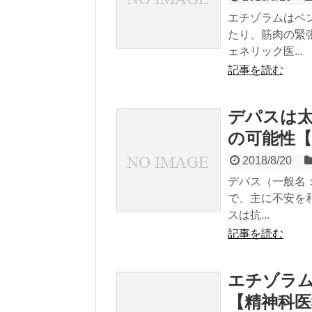
エチゾラムはベ
たり、筋肉の緊
ェネリック医...
記事を読む
デパスは
の可能性【
2018/8/20
デパス（一般名
で、主に不安を
スは抗...
記事を読む
エチゾラ
【精神科医