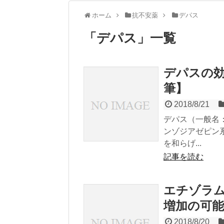
ホーム
抗不安薬
デパス
「
デパス
」
一覧
デパスの
筆】
2018/8/21
デパス（一般名
ンゾジアゼピン
を和らげ...
記事を読む
エチゾラ
増加の可能
2018/8/20