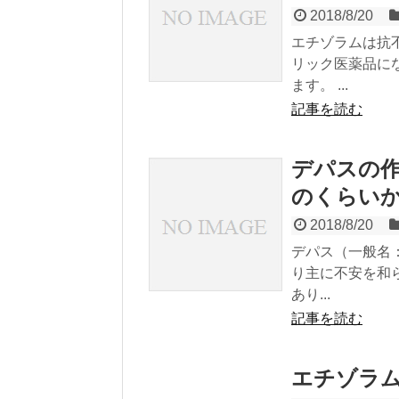
2018/8/20
エチゾラムは抗
リック医薬品に
ます。 ...
記事を読む
デパスの
のくらい
2018/8/20
デパス（一般名
り主に不安を和
あり...
記事を読む
エチゾラム0