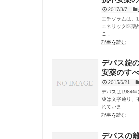
2017/3/7
エチゾラムは、
ェネリック医薬
こ...
記事を読む
デパス錠
安薬のす
2015/6/21
デパスは198
薬は文字通り、
れていま...
記事を読む
デパスの