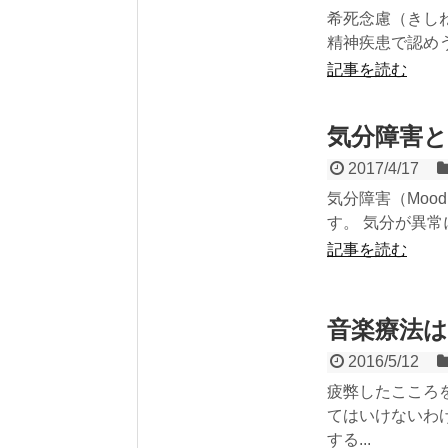
希死念慮（きしねん
精神疾患で認めう
記事を読む
気分障害
2017/4/17
気分障害（Mood
す。 気分が異常
記事を読む
音楽療法
2016/5/12
疲弊したこころ
てはいけないわ
する...