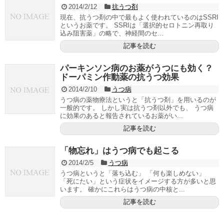
2014/2/12
抗うつ剤
現在、抗うつ剤の中で最もよく使われているのはSSRI
というお薬です。 SSRIは「選択的セロトニン再取り
込み阻害薬」の略で、神経間のセ...
記事を読む
パーキンソン病のお薬がうつにも効く？
ドーパミン作動薬の抗うつ効果
2014/2/10
うつ病
うつ病の薬物療法というと「抗うつ剤」を用いるのが
一般的です。 しかし実は抗うつ剤以外でも、 うつ病
に効果のあると報告されているお薬がい...
記事を読む
「物忘れ」はうつ病でも起こる
2014/2/5
うつ病
うつ病というと「落ち込む」 「何も楽しめない」
「死にたい」という症状をイメージする方が多いと思
います。 確かにこれらはうつ病の中核と...
記事を読む