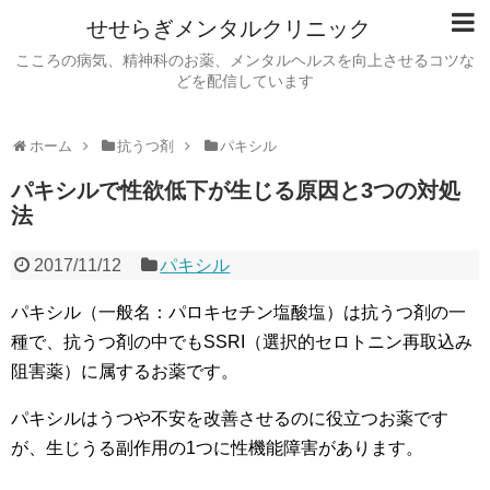
せせらぎメンタルクリニック
こころの病気、精神科のお薬、メンタルヘルスを向上させるコツな
どを配信しています
ホーム
抗うつ剤
パキシル
パキシルで性欲低下が生じる原因と3つの対処
法
2017/11/12
パキシル
パキシル（一般名：パロキセチン塩酸塩）は抗うつ剤の一
種で、抗うつ剤の中でもSSRI（選択的セロトニン再取込み
阻害薬）に属するお薬です。
パキシルはうつや不安を改善させるのに役立つお薬です
が、生じうる副作用の1つに性機能障害があります。