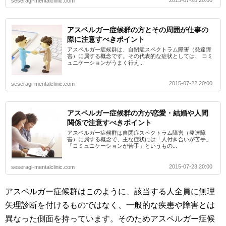
2015-07-28 20:00
seseragi-mentalclinic.com
アスペルガー症候群の方とその周囲が仕事の
際に注意すべきポイント
アスペルガー症候群は、自閉症スペクトラム障害（発達障
害）に属する概念です。その代表的な症状としては、 コミ
ュニケーションがうまく行え...
2015-07-22 20:00
seseragi-mentalclinic.com
アスペルガー症候群の方が恋愛・結婚や人間
関係で注意すべきポイント
アスペルガー症候群は自閉症スペクトラム障害（発達障
害）に属する概念で、主な症状には「人付き合いが苦手」
「コミュニケーションが苦手」というもの...
2015-07-23 20:00
seseragi-mentalclinic.com
アスペルガー症候群はこのように、該当する人全員に無理
矢理診断を付けるものではなく、一般的な疾患や障害とは
異なった側面を持っています。そのためアスペルガー症候