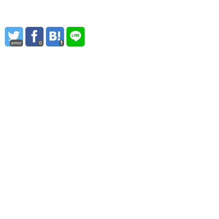
error
0