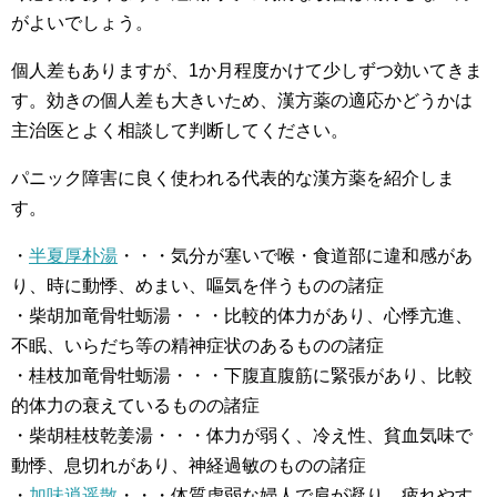
がよいでしょう。
個人差もありますが、1か月程度かけて少しずつ効いてきま
す。効きの個人差も大きいため、漢方薬の適応かどうかは
主治医とよく相談して判断してください。
パニック障害に良く使われる代表的な漢方薬を紹介しま
す。
・
半夏厚朴湯
・・・気分が塞いで喉・食道部に違和感があ
り、時に動悸、めまい、嘔気を伴うものの諸症
・柴胡加竜骨牡蛎湯・・・比較的体力があり、心悸亢進、
不眠、いらだち等の精神症状のあるものの諸症
・桂枝加竜骨牡蛎湯・・・下腹直腹筋に緊張があり、比較
的体力の衰えているものの諸症
・柴胡桂枝乾姜湯・・・体力が弱く、冷え性、貧血気味で
動悸、息切れがあり、神経過敏のものの諸症
・
加味逍遥散
・・・体質虚弱な婦人で肩が凝り、疲れやす