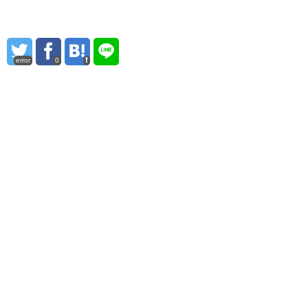
error
0