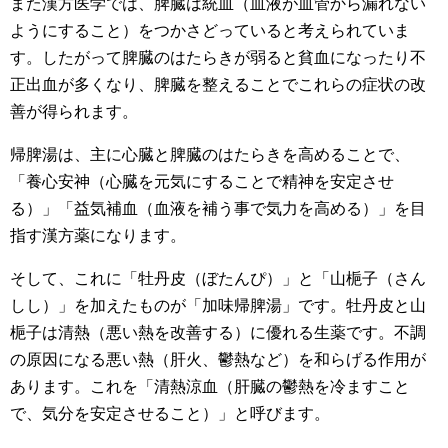
また漢方医学では、脾臓は統血（血液が血管から漏れない
ようにすること）をつかさどっていると考えられていま
す。したがって脾臓のはたらきが弱ると貧血になったり不
正出血が多くなり、脾臓を整えることでこれらの症状の改
善が得られます。
帰脾湯は、主に心臓と脾臓のはたらきを高めることで、
「養心安神（心臓を元気にすることで精神を安定させ
る）」「益気補血（血液を補う事で気力を高める）」を目
指す漢方薬になります。
そして、これに「牡丹皮（ぼたんぴ）」と「山梔子（さん
しし）」を加えたものが「加味帰脾湯」です。牡丹皮と山
梔子は清熱（悪い熱を改善する）に優れる生薬です。不調
の原因になる悪い熱（肝火、鬱熱など）を和らげる作用が
あります。これを「清熱涼血（肝臓の鬱熱を冷ますこと
で、気分を安定させること）」と呼びます。