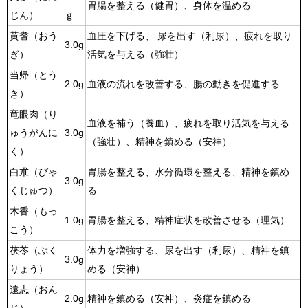
胃腸を整える（健胃）、身体を温める
じん）
ｇ
黄耆（おう
血圧を下げる、 尿を出す（利尿）、疲れを取り
3.0g
ぎ）
活気を与える（強壮）
当帰（とう
2.0g
血液の流れを改善する、腸の動きを促進する
き）
竜眼肉（り
血液を補う（養血）、疲れを取り活気を与える
ゅうがんに
3.0g
（強壮）、精神を鎮める（安神）
く）
白朮（びゃ
胃腸を整える、水分循環を整える、精神を鎮め
3.0g
くじゅつ）
る
木香（もっ
1.0g
胃腸を整える、精神症状を改善させる（理気）
こう）
茯苓（ぶく
体力を増強する、尿を出す（利尿）、精神を鎮
3.0g
りょう）
める（安神）
遠志（おん
2.0g
精神を鎮める（安神）、炎症を鎮める