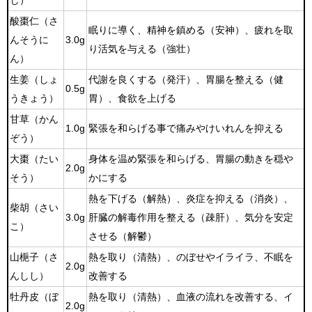
じ）
酸棗仁（さ
眠りに導く、精神を鎮める（安神）、疲れを取
んそうに
3.0g
り活気を与える（強壮）
ん）
生姜（しょ
代謝を良くする（発汗）、胃腸を整える（健
0.5g
うきょう）
胃）、食欲を上げる
甘草（かん
1.0g
緊張を和らげる事で痛みやけいれんを抑える
ぞう）
大棗（たい
身体を温め緊張を和らげる、胃腸の動きを穏や
2.0g
そう）
かにする
熱を下げる（解熱）、炎症を抑える（消炎）、
柴胡（さい
3.0g
肝臓の解毒作用を整える（疎肝）、気分を安定
こ）
させる（解鬱）
山梔子（さ
熱を取り（清熱）、のぼせやイライラ、不眠を
2.0g
んしし）
改善する
牡丹皮（ぼ
熱を取り（清熱）、血液の流れを改善する、イ
2.0g