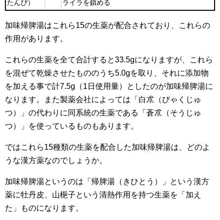
たんぴ）
ライラを鎮める
加味帰脾湯はこれら15の生薬が配合されており、これらの
作用があります。
これらの生薬を全て合計すると33.5gになりますが、これら
を混ぜて乾燥させたもののうち5.0gを取り、それに添加物
を加える事で計7.5g（1日使用量）としたのが加味帰脾湯に
なります。また製薬会社によっては「白朮（びゃくじゅ
つ）」の代わりに同系統の生薬である「蒼朮（そうじゅ
つ）」を使っているものもあります。
ではこれら15種類の生薬を配合した加味帰脾湯は、どのよ
うな漢方薬なのでしょうか。
加味帰脾湯というのは「帰脾湯（きひとう）」という漢方
薬に牡丹皮、山梔子という清熱作用を持つ生薬を「加え
た」ものになります。