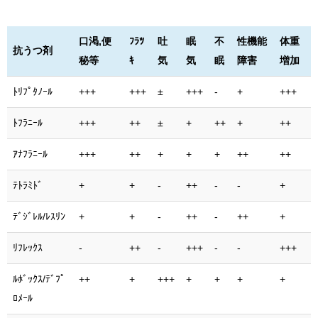
口渇,便
ﾌﾗﾂ
吐
眠
不
性機能
体重
抗うつ剤
秘等
ｷ
気
気
眠
障害
増加
ﾄﾘﾌﾟﾀﾉｰﾙ
+++
+++
±
+++
-
+
+++
ﾄﾌﾗﾆｰﾙ
+++
++
±
+
++
+
++
ｱﾅﾌﾗﾆｰﾙ
+++
++
+
+
+
++
++
ﾃﾄﾗﾐﾄﾞ
+
+
-
++
-
-
+
ﾃﾞｼﾞﾚﾙ/ﾚｽﾘﾝ
+
+
-
++
-
++
+
ﾘﾌﾚｯｸｽ
-
++
-
+++
-
-
+++
ﾙﾎﾞｯｸｽ/ﾃﾞﾌﾟ
++
+
+++
+
+
+
+
ﾛﾒｰﾙ