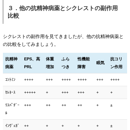
３．他の抗精神病薬とシクレストの副作用
比較
シクレストの副作用を見てきましたが、他の抗精神病薬と
の比較をしてみましょう。
抗精神
EPS、高
体重
ふら
性機能
抗コリ
眠気
病薬
PRL
増加
つき
障害
ン作用
ｺﾝﾄﾐﾝ
++++
+++
++++
++++
+++
++++
ｾﾚﾈｰｽ
+++++
+
+++
+++
+
+
ﾘｽﾊﾟﾀﾞｰ
+++
++
++
++
+
±
ﾙ
ｲﾝｳﾞｪｶﾞ
++
+
+
+
+
±