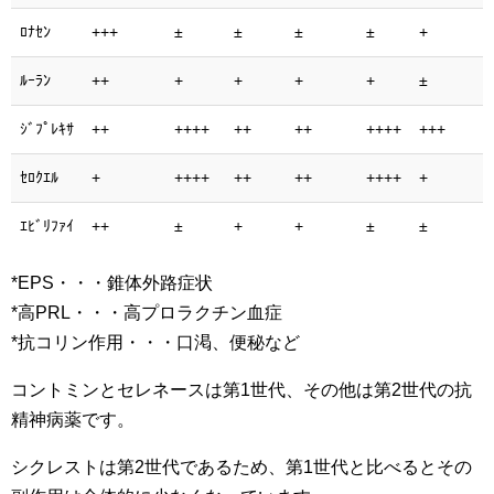
ﾛﾅｾﾝ
+++
±
±
±
±
+
ﾙｰﾗﾝ
++
+
+
+
+
±
ｼﾞﾌﾟﾚｷｻ
++
++++
++
++
++++
+++
ｾﾛｸｴﾙ
+
++++
++
++
++++
+
ｴﾋﾞﾘﾌｧｲ
++
±
+
+
±
±
*EPS・・・錐体外路症状
*高PRL・・・高プロラクチン血症
*抗コリン作用・・・口渇、便秘など
コントミンとセレネースは第1世代、その他は第2世代の抗
精神病薬です。
シクレストは第2世代であるため、第1世代と比べるとその