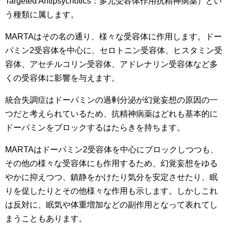
Targeted Antipsychotics：多元受容体作用抗精神病薬）とい
う種類に属します。
MARTAはその名の通り、様々な受容体に作用します。ドー
パミン2受容体を中心に、セロトニン受容体、ヒスタミン受
容体、アセチルコリン受容体、アドレナリン受容体など多
くの受容体に影響を与えます。
統合失調症はドーパミンの過剰分泌が幻覚妄想の原因の一
つだと考えられているため、抗精神病薬はどれも基本的に
ドーパミンをブロックするはたらきを持ちます。
MARTAはドーパミン2受容体を中心にブロックしつつも、
その他の様々な受容体にも作用するため、幻覚妄想をゆる
やかに抑えつつ、鎮静をかけたり気分を安定させたり、眠
りを促したりとその他様々な作用も示します。しかしこれ
は反対に、眠気や体重増加などの副作用となって表れてし
まうこともあります。