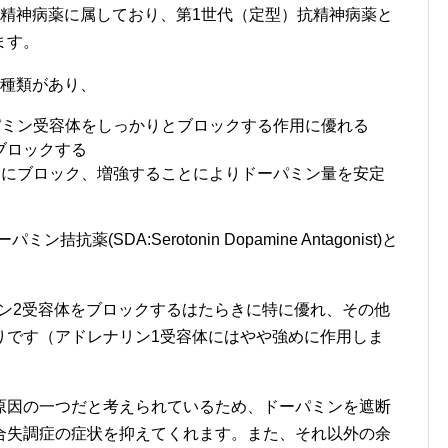
抗精神病薬に属しており、第1世代（定型）抗精神病薬と
ます。
か種類があり、
パミン受容体をしっかりとブロックする作用に優れる
ブロックする
的にブロック、増強することによりドーパミン量を安定
(SDA:Serotonin Dopamine Antagonist)と
ミン2受容体をブロックするはたらきに特に優れ、その他
りです（アドレナリン1受容体にはやや強めに作用しま
原因の一つだと考えられているため、ドーパミンを遮断
合失調症の症状を抑えてくれます。また、それ以外の余