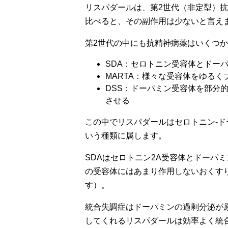
リスパダールは、第2世代（非定型）
比べると、その副作用は少ないと言え
第2世代の中にも抗精神病薬はいくつ
SDA：セロトニン受容体とドー
MARTA：様々な受容体をゆるく
DSS：ドーパミン受容体を部分
させる
この中でリスパダールはセロトニン-ドーパミン拮抗薬
いう種類に属します。
SDAはセロトニン2A受容体とドーパ
の受容体にはあまり作用しないおくす
す）。
統合失調症はドーパミンの過剰分泌が
してくれるリスパダールは効率よく統