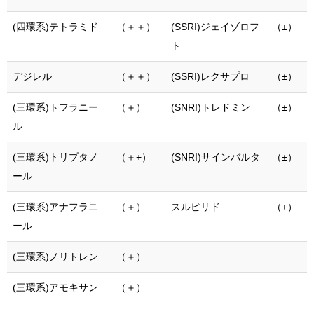
(四環系)テトラミド
（＋＋）
(SSRI)ジェイゾロフ
（±）
ト
デジレル
（＋＋）
(SSRI)レクサプロ
（±）
(三環系)トフラニー
（＋）
(SNRI)トレドミン
（±）
ル
(三環系)トリプタノ
（＋+）
(SNRI)サインバルタ
（±）
ール
(三環系)アナフラニ
（＋）
スルピリド
（±）
ール
(三環系)ノリトレン
（＋）
(三環系)アモキサン
（＋）