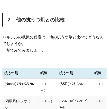
２．他の抗うつ剤との比較
パキシルの眠気の程度は、他の抗うつ剤と比べてどうなん
でしょうか。
一覧でみてみましょう。
抗うつ剤
眠気
抗うつ剤
眠気
(Nassa)ﾘﾌﾚｯｸｽ/ﾚﾒﾛﾝ
（＋＋
(SSRI)パキシル
（＋）
＋）
(四環系)ルジオミー
（＋＋）
(SSRI)ﾙﾎﾞｯｸｽ/ﾃﾞﾌﾟﾛ
（＋）
ル
ﾒｰﾙ