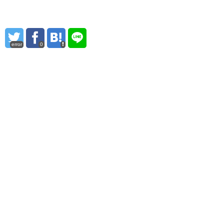
error
0