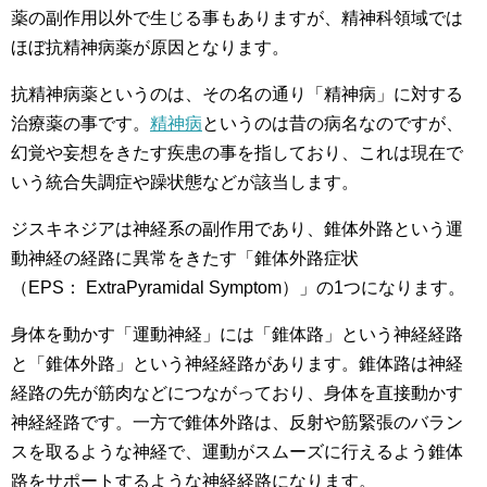
薬の副作用以外で生じる事もありますが、精神科領域では
ほぼ抗精神病薬が原因となります。
抗精神病薬というのは、その名の通り「精神病」に対する
治療薬の事です。
精神病
というのは昔の病名なのですが、
幻覚や妄想をきたす疾患の事を指しており、これは現在で
いう統合失調症や躁状態などが該当します。
ジスキネジアは神経系の副作用であり、錐体外路という運
動神経の経路に異常をきたす「錐体外路症状
（EPS： ExtraPyramidal Symptom）」の1つになります。
身体を動かす「運動神経」には「錐体路」という神経経路
と「錐体外路」という神経経路があります。錐体路は神経
経路の先が筋肉などにつながっており、身体を直接動かす
神経経路です。一方で錐体外路は、反射や筋緊張のバラン
スを取るような神経で、運動がスムーズに行えるよう錐体
路をサポートするような神経経路になります。