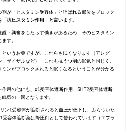
つ剤が「ヒスタミン受容体」と呼ばれる部位をブロック
を「抗ヒスタミン作用」と言います。
覚醒・興奮をもたらす働きがあるため、そのヒスタミン
じます。
」というお薬ですが、これらも眠くなります（アレグ
ン、ザイザルなど）。これも抗うつ剤の眠気と同じく、
タミンがブロックされると眠くなるということが分かる
作用の他にも、α1受容体遮断作用、5HT2受容体遮断
も眠気の一因となります。
ナリン1受容体が遮断されると血圧が低下し、ふらついた
α1受容体遮断薬は降圧剤として使われています（エブラ