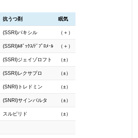
抗うつ剤
眠気
(SSRI)パキシル
（＋）
(SSRI)ﾙﾎﾞｯｸｽ/ﾃﾞﾌﾟﾛﾒｰﾙ
（＋）
(SSRI)ジェイゾロフト
（±）
(SSRI)レクサプロ
（±）
(SNRI)トレドミン
（±）
(SNRI)サインバルタ
（±）
スルピリド
（±）