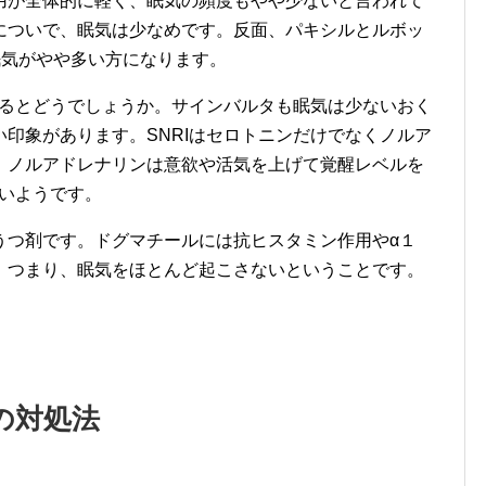
用が全体的に軽く、眠気の頻度もやや少ないと言われて
についで、眠気は少なめです。反面、パキシルとルボッ
、眠気がやや多い方になります。
するとどうでしょうか。サインバルタも眠気は少ないおく
印象があります。SNRIはセロトニンだけでなくノルア
。ノルアドレナリンは意欲や活気を上げて覚醒レベルを
くいようです。
うつ剤です。ドグマチールには抗ヒスタミン作用やα１
。つまり、眠気をほとんど起こさないということです。
の対処法