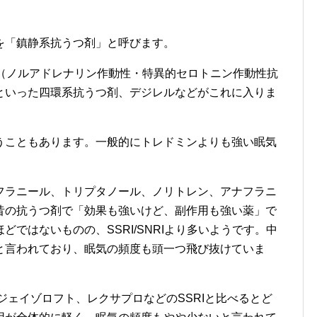
を「鎮静系抗うつ剤」と呼びます。
sa（ノルアドレナリン作動性・特異的セロトニン作動性抗
といった四環系抗うつ剤、デジレルなどがこれに入りま
うこともあります。一般的にトレドミンよりも強い眠気
フラニール、トリプタノール、ノリトレン、アナフラニ
昔の抗うつ剤で「効果も強いけど、副作用も強い薬」で
ではないものの、SSRI/SNRIより多いようです。中
と言われており、眠気の頻度も頭一つ飛び抜けていま
ジェイゾロフト、レクサプロなどのSSRIと比べるとど