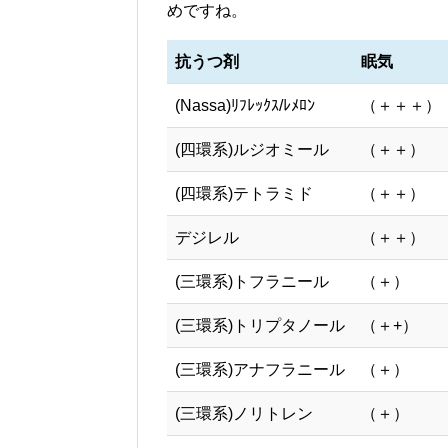
めですね。
抗うつ剤
眠気
(Nassa)ﾘﾌﾚｯｸｽ/ﾚﾒﾛﾝ
（＋＋＋）
(四環系)ルジオミール
（＋＋）
(四環系)テトラミド
（＋＋）
デジレル
（＋＋）
(三環系)トフラニール
（＋）
(三環系)トリプタノール
（＋+）
(三環系)アナフラニール
（＋）
(三環系)ノリトレン
（＋）