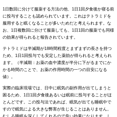
1日数回に分けて服薬する方法の他、1日1回夕食後か寝る前
に投与することも認められています。これはテトラミドを
服用すると眠くなることが多いためだと考えられます。な
お、1日複数回に分けて服薬しても、1日1回の服薬でも同様
の効果が得られると報告されています。
テトラミドは半減期が18時間程度とまずまずの長さを持つ
ため、1日1回投与でも安定した薬効が得られると考えられ
ます。（半減期：お薬の血中濃度が半分に下がるまでにか
かる時間のことで、お薬の作用時間の一つの目安になる
値）。
実際の臨床現場では、日中に眠気の副作用が出てしまうと
困るため、1日1回夕食後あるいは眠前に投与することがほ
とんどです。この投与法であれば、眠気が出ても睡眠中で
すので眠気による大きな弊害が生じることはありません。
むしろ睡眠を深くしてくれるので良い効果になります。し