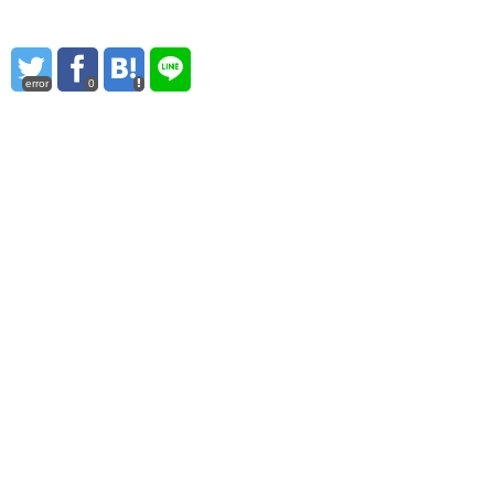
error
0