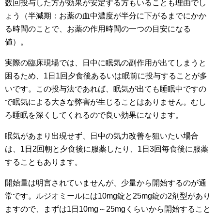
数回投与した方が効果が安定する方もいることも理由でし
ょう（半減期：お薬の血中濃度が半分に下がるまでにかか
る時間のことで、お薬の作用時間の一つの目安になる
値）。
実際の臨床現場では、日中に眠気の副作用が出てしまうと
困るため、1日1回夕食後あるいは眠前に投与することが多
いです。この投与法であれば、眠気が出ても睡眠中ですの
で眠気による大きな弊害が生じることはありません。むし
ろ睡眠を深くしてくれるので良い効果になります。
眠気があまり出現せず、日中の気力改善を狙いたい場合
は、1日2回朝と夕食後に服薬したり、1日3回毎食後に服薬
することもあります。
開始量は明言されていませんが、少量から開始するのが通
常です。ルジオミールには10mg錠と25mg錠の2剤型があり
ますので、まずは1日10mg～25mgくらいから開始すること