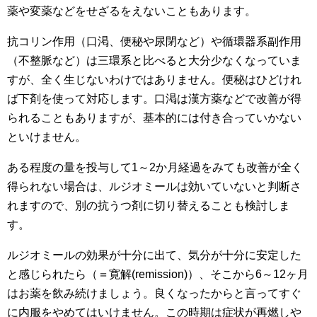
薬や変薬などをせざるをえないこともあります。
抗コリン作用（口渇、便秘や尿閉など）や循環器系副作用
（不整脈など）は三環系と比べると大分少なくなっていま
すが、全く生じないわけではありません。便秘はひどけれ
ば下剤を使って対応します。口渇は漢方薬などで改善が得
られることもありますが、基本的には付き合っていかない
といけません。
ある程度の量を投与して1～2か月経過をみても改善が全く
得られない場合は、ルジオミールは効いていないと判断さ
れますので、別の抗うつ剤に切り替えることも検討しま
す。
ルジオミールの効果が十分に出て、気分が十分に安定した
と感じられたら（＝寛解(remission)）、そこから6～12ヶ月
はお薬を飲み続けましょう。良くなったからと言ってすぐ
に内服をやめてはいけません。この時期は症状が再燃しや