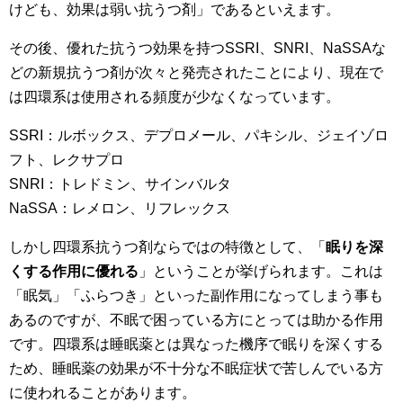
けども、効果は弱い抗うつ剤」であるといえます。
その後、優れた抗うつ効果を持つSSRI、SNRI、NaSSAな
どの新規抗うつ剤が次々と発売されたことにより、現在で
は四環系は使用される頻度が少なくなっています。
SSRI：ルボックス、デプロメール、パキシル、ジェイゾロ
フト、レクサプロ
SNRI：トレドミン、サインバルタ
NaSSA：レメロン、リフレックス
しかし四環系抗うつ剤ならではの特徴として、「
眠りを深
くする作用に優れる
」ということが挙げられます。これは
「眠気」「ふらつき」といった副作用になってしまう事も
あるのですが、不眠で困っている方にとっては助かる作用
です。四環系は睡眠薬とは異なった機序で眠りを深くする
ため、睡眠薬の効果が不十分な不眠症状で苦しんでいる方
に使われることがあります。