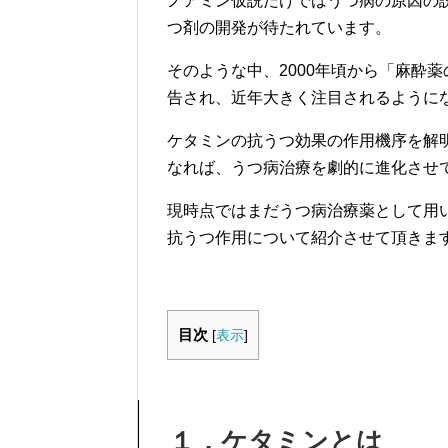
ノアミン仮説だけではうつ病の原因の
つ剤の開発が待たれています。
そのような中、2000年頃から「麻酔
告され、近年大きく注目されるように
ケタミンの抗うつ効果の作用機序を解
なれば、うつ病治療を劇的に進化させ
現時点ではまだうつ病治療薬として用
抗うつ作用について紹介させて頂きま
目次
[
表示
]
１．ケタミンとは