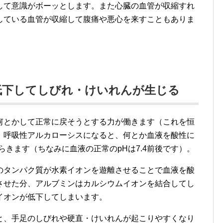
して意識がボーッとします。また心臓の血管が収縮すれ
している血管が収縮して腹痛や悪心を来すこともありま
低下してしびれ・けいれんが生じる
何とかして正常に戻そうとする力が働きます（これを恒
。呼吸性アルカローシスになると、何とか血液を酸性に
らきます（ちなみに血液の正常のpHは7.4前後です）。
のタンパク質が水素イオンを遊離させることで血液を酸
させた分、アルブミンはカルシウムイオンを結合してし
イオンが低下してしまいます。
と、手足のしびれや硬直・けいれんが起こりやすくなり