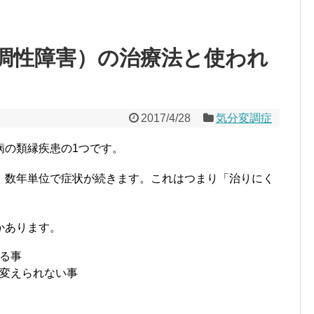
調性障害）の治療法と使われ
2017/4/28
気分変調症
病の類縁疾患の1つです。
、数年単位で症状が続きます。これはつまり「治りにく
かあります。
る事
変えられない事