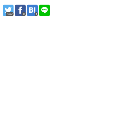
error
0