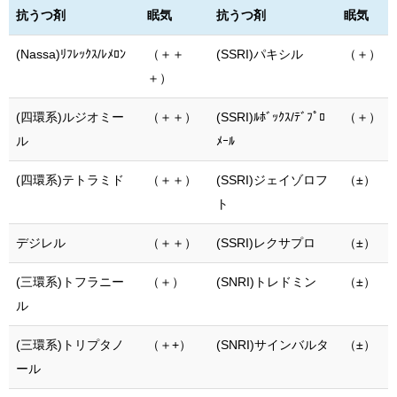
抗うつ剤
眠気
抗うつ剤
眠気
(Nassa)ﾘﾌﾚｯｸｽ/ﾚﾒﾛﾝ
（＋＋
(SSRI)パキシル
（＋）
＋）
(四環系)ルジオミー
（＋＋）
(SSRI)ﾙﾎﾞｯｸｽ/ﾃﾞﾌﾟﾛ
（＋）
ル
ﾒｰﾙ
(四環系)テトラミド
（＋＋）
(SSRI)ジェイゾロフ
（±）
ト
デジレル
（＋＋）
(SSRI)レクサプロ
（±）
(三環系)トフラニー
（＋）
(SNRI)トレドミン
（±）
ル
(三環系)トリプタノ
（＋+）
(SNRI)サインバルタ
（±）
ール