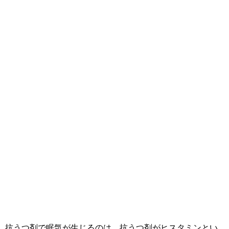
抗うつ剤で眠気が生じるのは、抗うつ剤がヒスタミンとい