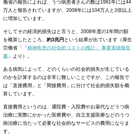
働省の報告によれば、うつ病患者さんの数は1991年には44
万人と報告されていますが、2008年には104万人と2倍以上
に増加しています。
そしてその経済的損失はと言うと、2008年度の1年間の額
を概算したところ、
約3兆円
という結果が出ています（厚生
労働省「「
精神疾患の社会的コストの推計」 事業実績報告
書
」より）。
ある病気によって、どのくらいの社会的損失が生じている
のかを計算するのは非常に難しいことですが、この報告で
は「直接費用」と「間接費用」に分けて社会的損失額を概
算しています。
直接費用というのは、通院費・入院費やお薬代などうつ病
治療に実際にかかった医療費や、自立支援医療などのうつ
病治療に当たって必要な社会的なサービスの費用になりま
す。