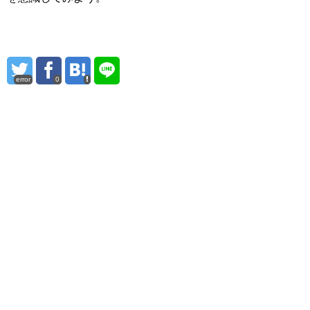
error
0