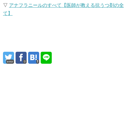
▽
アナフラニールのすべて【医師が教える抗うつ剤の全
て】
error
0