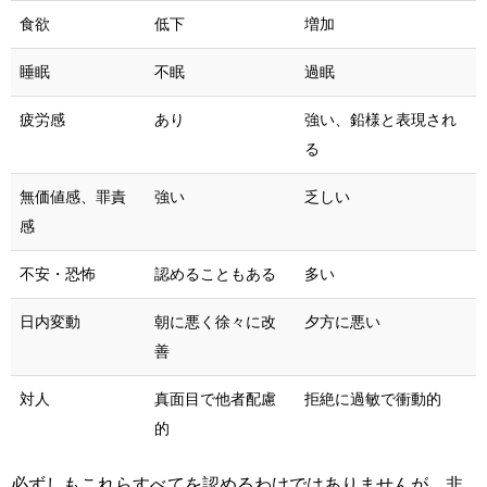
食欲
低下
増加
睡眠
不眠
過眠
疲労感
あり
強い、鉛様と表現され
る
無価値感、罪責
強い
乏しい
感
不安・恐怖
認めることもある
多い
日内変動
朝に悪く徐々に改
夕方に悪い
善
対人
真面目で他者配慮
拒絶に過敏で衝動的
的
必ずしもこれらすべてを認めるわけではありませんが、非