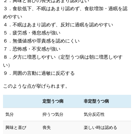
２．興味と喜びの喪失はあまり認めない
３．食欲低下、不眠はあまり認めず、食欲増加・過眠を認
めやすい
４．不眠はあまり認めず、反対に過眠を認めやすい
５．疲労感・倦怠感が強い
６．無価値感や罪責感を認めにくい
７．恐怖感・不安感が強い
８．夕方に増悪しやすい（定型うつ病は朝に増悪しやす
い）
９．周囲の言動に過敏に反応する
このような点が挙げられます。
定型うつ病
非定型うつ病
気分
抑うつ気分
気分反応性
興味と喜び
喪失
楽しい時は認める