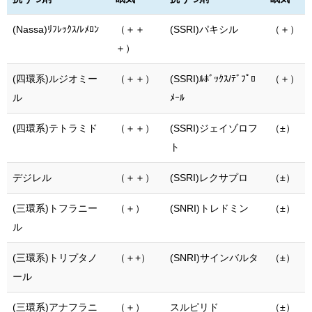
(Nassa)ﾘﾌﾚｯｸｽ/ﾚﾒﾛﾝ
（＋＋
(SSRI)パキシル
（＋）
＋）
(四環系)ルジオミー
（＋＋）
(SSRI)ﾙﾎﾞｯｸｽ/ﾃﾞﾌﾟﾛ
（＋）
ル
ﾒｰﾙ
(四環系)テトラミド
（＋＋）
(SSRI)ジェイゾロフ
（±）
ト
デジレル
（＋＋）
(SSRI)レクサプロ
（±）
(三環系)トフラニー
（＋）
(SNRI)トレドミン
（±）
ル
(三環系)トリプタノ
（＋+）
(SNRI)サインバルタ
（±）
ール
(三環系)アナフラニ
（＋）
スルピリド
（±）