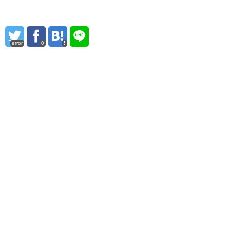
error
0