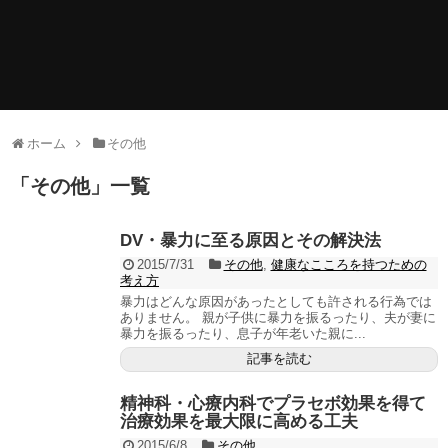
ホーム
その他
「
その他
」
一覧
DV・暴力に至る原因とその解決法
2015/7/31
その他
,
健康なこころを持つための
考え方
暴力はどんな原因があったとしても許される行為では
ありません。 親が子供に暴力を振るったり、夫が妻に
暴力を振るったり、息子が年老いた親に...
記事を読む
精神科・心療内科でプラセボ効果を得て
治療効果を最大限に高める工夫
2015/6/8
その他