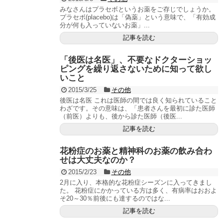
みなさんはプラセボというお薬をご存じでしょうか。
プラセボ(placebo)は「偽薬」という意味で、「有効成
分が何も入っていないお薬」...
記事を読む
「後医は名医」、不要なドクターショッ
ピングを繰り返さないために知って欲し
いこと
2015/3/25
その他
後医は名医 これは医師の間では良く知られていること
わざです。その意味は、「患者さんを最初に診た医師
（前医）よりも、後から診た医師（後医...
記事を読む
花粉症のお薬と精神科のお薬の飲み合わ
せは大丈夫なのか？
2015/2/23
その他
2月に入り、本格的な花粉症シーズンに入ってきまし
た。 花粉症にかかっている方は多く、有病率はおおよ
そ20～30％前後にも達するのではな...
記事を読む