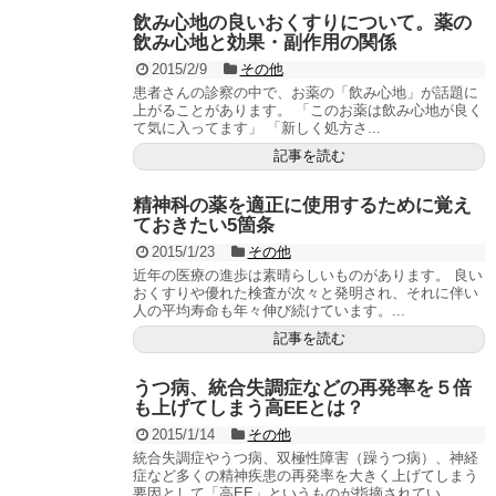
飲み心地の良いおくすりについて。薬の
飲み心地と効果・副作用の関係
2015/2/9
その他
患者さんの診察の中で、お薬の「飲み心地」が話題に
上がることがあります。 「このお薬は飲み心地が良く
て気に入ってます」 「新しく処方さ...
記事を読む
精神科の薬を適正に使用するために覚え
ておきたい5箇条
2015/1/23
その他
近年の医療の進歩は素晴らしいものがあります。 良い
おくすりや優れた検査が次々と発明され、それに伴い
人の平均寿命も年々伸び続けています。...
記事を読む
うつ病、統合失調症などの再発率を５倍
も上げてしまう高EEとは？
2015/1/14
その他
統合失調症やうつ病、双極性障害（躁うつ病）、神経
症など多くの精神疾患の再発率を大きく上げてしまう
要因として「高EE」というものが指摘されてい...