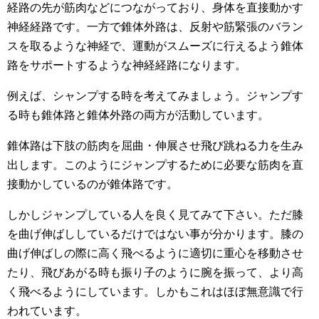
経路の先が筋肉などにつながっており、身体を直接動かす
神経経路です。一方で錐体外路は、反射や筋緊張のバラン
スを取るような神経で、運動がスムーズに行えるよう錐体
路をサポートするような神経経路になります。
例えば、シャンプする時を考えてみましょう。ジャンプす
る時も錐体路と錐体外路の両方が活動しています。
錐体路は下肢の筋肉を屈曲・伸展させ飛び跳ねる力を生み
出します。このようにジャンプするために必要な筋肉を直
接動かしているのが錐体路です。
しかしジャンプしている人を良く見てみて下さい。ただ膝
を曲げ伸ばししているだけではない事が分かります。膝の
曲げ伸ばしの際に高く飛べるように適切に重心を移動させ
たり、飛びあがる時も振り子のように腕を振って、より高
く飛べるようにしています。しかもこれはほぼ無意識で行
われています。