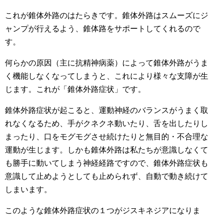
これが錐体外路のはたらきです。錐体外路はスムーズにジ
ャンプが行えるよう、錐体路をサポートしてくれるので
す。
何らかの原因（主に抗精神病薬）によって錐体外路がうま
く機能しなくなってしまうと、これにより様々な支障が生
じます。これが「錐体外路症状」です。
錐体外路症状が起こると、運動神経のバランスがうまく取
れなくなるため、手がクネクネ動いたり、舌を出したりし
まったり、口をモグモグさせ続けたりと無目的・不合理な
運動が生じます。しかも錐体外路は私たちが意識しなくて
も勝手に動いてしまう神経経路ですので、錐体外路症状も
意識して止めようとしても止められず、自動で動き続けて
しまいます。
このような錐体外路症状の１つがジスキネジアになりま