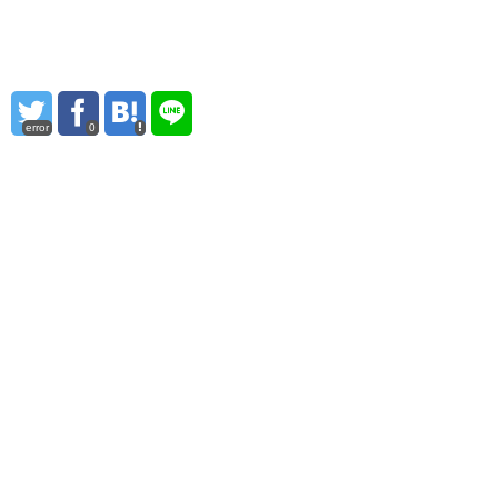
error
0