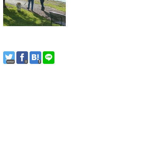
error
0