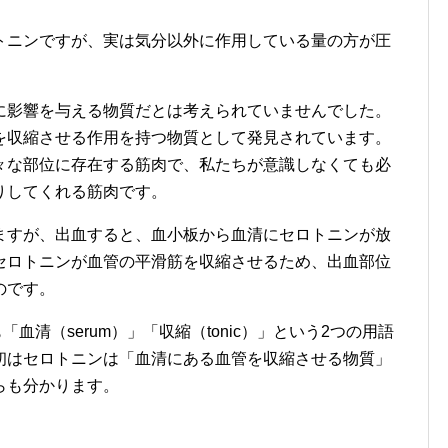
トニンですが、実は気分以外に作用している量の方が圧
に影響を与える物質だとは考えられていませんでした。
を収縮させる作用を持つ物質として発見されています。
々な部位に存在する筋肉で、私たちが意識しなくても必
りしてくれる筋肉です。
ますが、出血すると、血小板から血清にセロトニンが放
セロトニンが血管の平滑筋を収縮させるため、出血部位
のです。
前も「血清（serum）」「収縮（tonic）」という2つの用語
初はセロトニンは「血清にある血管を収縮させる物質」
らも分かります。