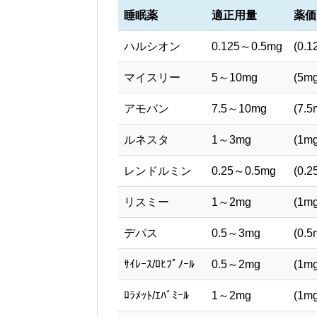
睡眠薬
適正用量
薬価
ハルシオン
0.125～0.5mg
(0.
マイスリー
5～10mg
(5m
アモバン
7.5～10mg
(7.
ルネスタ
1～3mg
(1m
レンドルミン
0.25～0.5mg
(0.
リスミー
1～2mg
(1m
デパス
0.5～3mg
(0.
ｻｲﾚｰｽ/ﾛﾋﾌﾟﾉｰﾙ
0.5～2mg
(1m
ﾛﾗﾒｯﾄ/ｴﾊﾞﾐｰﾙ
1～2mg
(1m