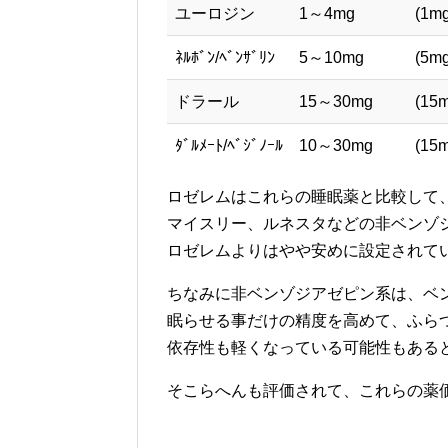
ユーロジン
1～4mg
(1m
ﾈﾙﾎﾞﾝ/ﾍﾞﾝｻﾞﾘﾝ
5～10mg
(5m
ドラール
15～30mg
(15
ﾀﾞﾙﾒｰﾄ/ﾍﾞｼﾞﾉｰﾙ
10～30mg
(15
ロゼレムはこれらの睡眠薬と比較して
マイスリー、ルネスタなどの非ベンゾ
ロゼレムよりはやや安めに設定されて
ちなみに非ベンゾジアゼピン系は、ベ
眠らせる事だけの精度を高めて、ふら
依存性も軽くなっている可能性もある
そこらへんも評価されて、これらの薬