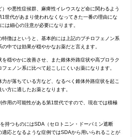
ど）や悪性症候群、麻痺性イレウスなど命に関わるよう
第1世代があまり使われなくなってきた一番の理由にな
際には細心の注意が必要になります。
の特徴はというと、基本的には上記のブチロフェノン系
系の中では効果が穏やかなお薬だと言えます。
状を穏やかに改善させ、また錐体外路症状や高プロラク
ロフェノン系に比べて起こしにくいお薬になります。
体力が落ちている方など、なるべく錐体外路症状を起こ
良い方に適したお薬となります。
副作用の可能性がある第1世代ですので、現在では積極
を持つものにはSDA（セロトニン・ドーパミン遮断
の適応となるような症例ではSDAから用いられることが