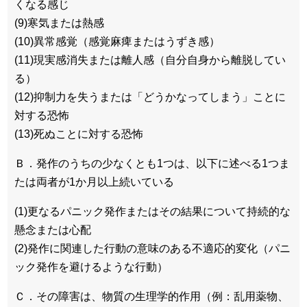
くなる感じ
(9)寒気または熱感
(10)異常感覚（感覚麻痺またはうずき感）
(11)現実感消失または離人感（自分自身から離脱してい
る）
(12)抑制力を失うまたは「どうかなってしまう」ことに
対する恐怖
(13)死ぬことに対する恐怖
Ｂ．発作のうちの少なくとも1つは、以下に述べる1つま
たは両者が1か月以上続いている
(1)更なるパニック発作またはその結果について持続的な
懸念または心配
(2)発作に関連した行動の意味のある不適応的変化（パニ
ック発作を避けるような行動）
Ｃ．その障害は、物質の生理学的作用（例：乱用薬物、