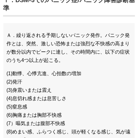
Ⅰ．DSM-5でのパニック症/パニック障害診断基
準
Ａ．繰り返される予期しないパニック発作。パニック発
作とは、突然、激しい恐怖または強烈な不快感の高まり
が数分以内でピークに達し、その時間内に、以下の症状
のうち4つ以上が起こる。
(1)動悸、心悸亢進、心拍数の増加
(2)発汗
(3)身震いまたは震え
(4)息切れ感または息苦しさ
(5)窒息感
(6)胸痛または胸部不快感
(7）嘔気または腹部不快感
(8)めまい感、ふらつく感じ、頭が軽くなる感じ、気が遠